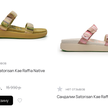
ывов
torisan Kae Raffia Native
.
15 990
р.
нет отзывов
Сандалии Satorisan Kae Raff
рзину