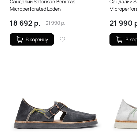
Сандалии Satorisan Benirras
Сандалии Sa
Microperforated Loden
Microperfor
18 692
р.
21 990
р
21 990
р.
В корзину
В ко