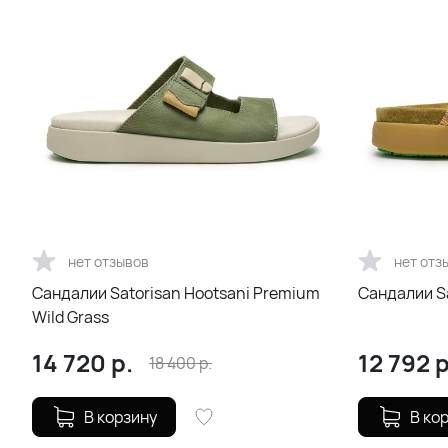
нет отзывов
нет отз
Сандалии Satorisan Hootsani Premium
Сандалии Sa
Wild Grass
14 720
р.
12 792
р
18 400
р.
В корзину
В ко