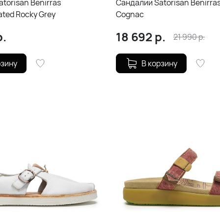
torisan Benirras
Сандалии Satorisan Benirra
ated Rocky Grey
Cognac
.
18 692
р.
21 990
р.
рзину
В корзину