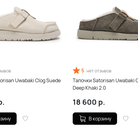
5
зывов
нет отзывов
orisan Uwabaki Clog Suede
Тапочки Satorisan Uwabaki 
Deep Khaki 2.0
р.
18 600
р.
рзину
В корзину