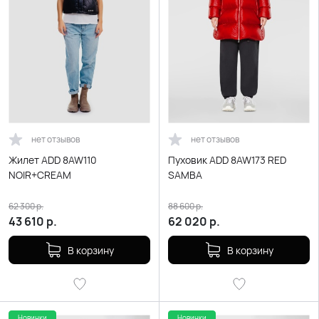
нет отзывов
нет отзывов
Жилет ADD 8AW110
Пуховик ADD 8AW173 RED
NOIR+CREAM
SAMBA
62 300
р.
88 600
р.
43 610
р.
62 020
р.
В корзину
В корзину
Новинки
Новинки