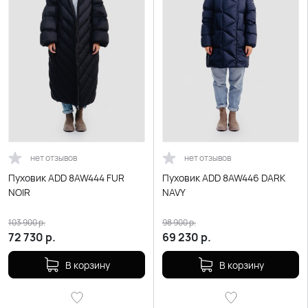
нет отзывов
нет отзывов
Пуховик ADD 8AW444 FUR
Пуховик ADD 8AW446 DARK
NOIR
NAVY
103 900
р.
98 900
р.
72 730
р.
69 230
р.
В корзину
В корзину