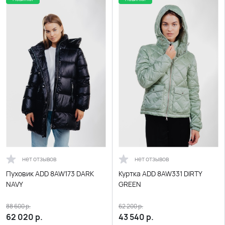
нет отзывов
нет отзывов
Пуховик ADD 8AW173 DARK
Куртка ADD 8AW331 DIRTY
NAVY
GREEN
88 600
р.
62 200
р.
62 020
р.
43 540
р.