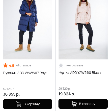
4.5
нет отзывов
41 отзывов
Куртка ADD YAW660 Blush
Пуховик ADD WAWA67 Royal
28 320
р.
52 650
р.
19 824
р.
36 855
р.
В корзину
В корзину