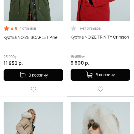
4.5
нет отзывов
4 отзывов
Куртка NOIZE TRINITY Crimson
Куртка NOIZE SCARLET Pine
19 200
р.
23 900
р.
9 600
р.
11 950
р.
В корзину
В корзину