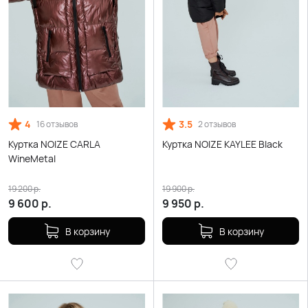
4
3.5
16 отзывов
2 отзывов
Куртка NOIZE CARLA
Куртка NOIZE KAYLEE Black
WineMetal
19 200
р.
19 900
р.
9 600
р.
9 950
р.
В корзину
В корзину