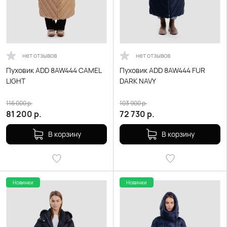
нет отзывов
нет отзывов
Пуховик ADD 8AW444 CAMEL
Пуховик ADD 8AW444 FUR
LIGHT
DARK NAVY
116 000
р.
103 900
р.
81 200
р.
72 730
р.
В корзину
В корзину
Новинки
Новинки