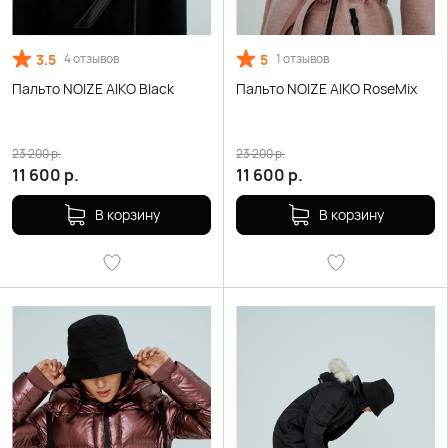
3.5
5
4 отзывов
1 отзывов
Пальто NOIZE AIKO Black
Пальто NOIZE AIKO RoseMix
23 200
р.
23 200
р.
11 600
р.
11 600
р.
В корзину
В корзину