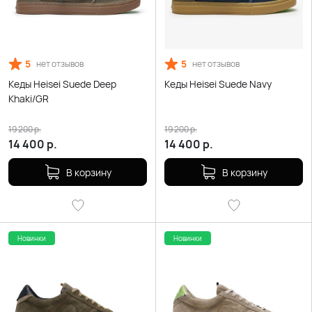
5
5
нет отзывов
нет отзывов
Кеды Heisei Suede Deep
Кеды Heisei Suede Navy
Khaki/GR
19 200
р.
19 200
р.
14 400
р.
14 400
р.
В корзину
В корзину
Новинки
Новинки