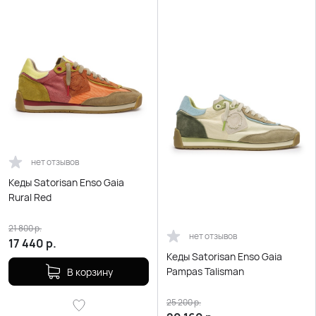
нет отзывов
Кеды Satorisan Enso Gaia
Rural Red
21 800
р.
нет отзывов
17 440
р.
Кеды Satorisan Enso Gaia
Pampas Talisman
В корзину
25 200
р.