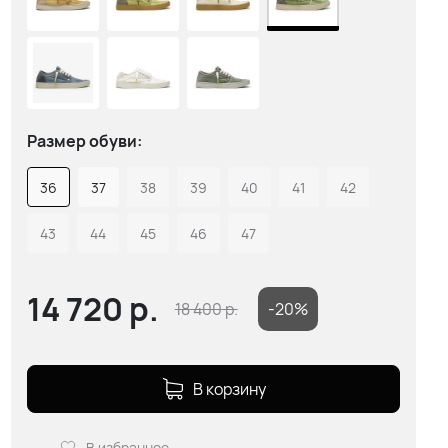
Размер обуви:
36
37
38
39
40
41
42
43
44
45
46
47
14 720
р.
18 400
р.
-20%
В корзину
В избранное