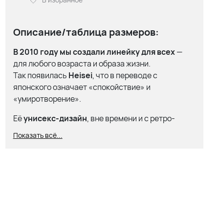
Описание/таблица размеров:
В 2010 году мы создали линейку
для всех
—
для любого возраста и образа жизни.
Так появилась
Heisei
, что в переводе с
японского означает «спокойствие» и
«умиротворение».
Её
унисекс-дизайн
, вне времени и с ретро-
спортивным характером, представлен в
Показать всё...
большом разнообразии цветов и материалов,
делая эту линейку по-настоящему
универсальной и доступной каждому.
ФАКТОР КОМФОРТА
Если задуматься, сколько времени мы проводим
в обуви, становится очевидно: создание