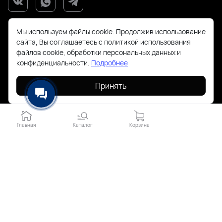
Мы используем файлы cookie. Продолжив использование
сайта, Вы соглашаетесь с политикой использования
файлов cookie, обработки персональных данных и
конфиденциальности.
Подробнее
+7(925)143-70-18
Принять
order@todayfashion.ru
Смольная 63Б пав к14
Главная
Каталог
Корзина
2026 © Все права защищены. Работает на
ReadyScript