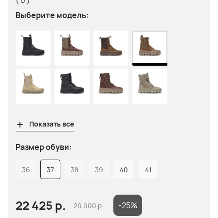
( 0 )
Выберите модель:
Показать все
Размер обуви:
36
37
38
39
40
41
22 425
р.
-25%
29 900
р.