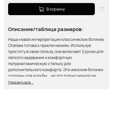
В корзину
Описание/таблица размеров:
Наша новая интерпретация классических ботинок
Chelsea готова к приключениям. Используя
простоту в свою пользу, она включает 2 ручки для
легкого надевания и комфортную
полуанатомическую стельку для
дополнительного комфорта. Эти женские ботинки
созданы для ходьбы... но это только начало их
истории.
Показать всё...
Легкие в надевании и снятии.
Прочный дизайн, но легкий при ношении.
Полу-анатомическая стелька и
высококачественные материалы для