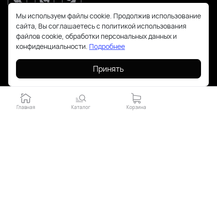
Мы используем файлы cookie. Продолжив использование
сайта, Вы соглашаетесь с политикой использования
файлов cookie, обработки персональных данных и
конфиденциальности.
Подробнее
Принять
+7(925)143-70-18
order@todayfashion.ru
Главная
Каталог
Корзина
Смольная 63Б пав к14
2026 © Все права защищены. Работает на
ReadyScript