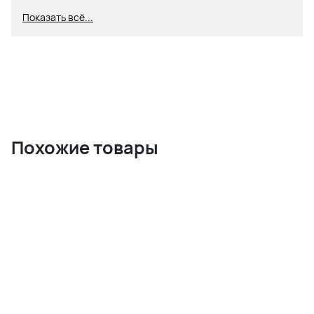
Состав:
Показать всё...
92% Хлопок
8% Лайкра
Похожие товары