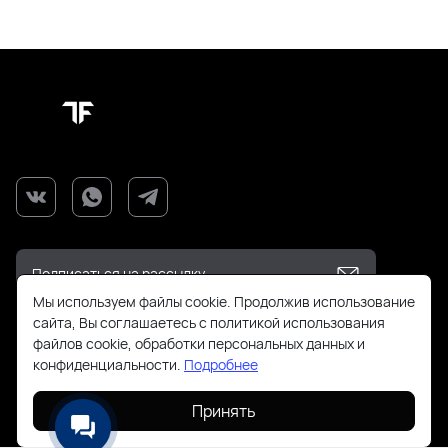
Мы используем файлы cookie. Продолжив использование
сайта, Вы соглашаетесь с политикой использования
+7(925)143-70-18
файлов cookie, обработки персональных данных и
конфиденциальности.
Подробнее
order@todayfashion.ru
Принять
Смольная 63Б пав к14