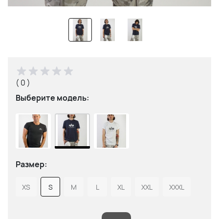
( 0 )
Выберите модель:
Размер:
XS
S
M
L
XL
XXL
XXXL