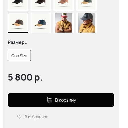
Размер::
One Size
5 800
р.
В корзину
В избранное