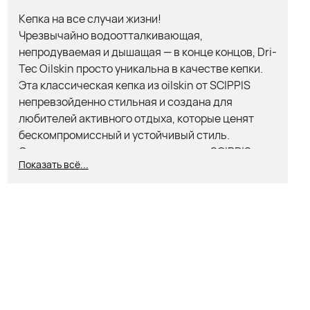
Кепка на все случаи жизни!
Чрезвычайно водоотталкивающая,
непродуваемая и дышащая — в конце концов, Dri-
Tec Oilskin просто уникальна в качестве кепки.
Эта классическая кепка из oilskin от SCIPPIS
непревзойденно стильная и создана для
любителей активного отдыха, которые ценят
бескомпромиссный и устойчивый стиль.
Оригинальная вышивка с логотипом SCIPPIS и
Показать всё...
прочное качество материала отражают особый
характер Австралии в абсолютно аутентичном
виде. Конечно, эта долговечная любимая кепка
доступна в различных красивых цветах. Какой из
них выбрать?
Цвет: черный, коричневый, коричнево-бежевый,
зелено-бежевый, темно-синий-бежевый,
бежевый
Размер: Один размер