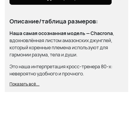
Описание/таблица размеров:
Наша самая осознанная модель — Chacrona
,
вдохновлённая листом амазонских джунглей,
который коренные племена используют для
гармонии разума, тела и души.
Это наша интерпретация кросс-тренера 80-х:
невероятно удобного и прочного.
Показать всё...
Мягкие и комфортные.
Созданы для каждого дня.
Разработаны, чтобы служить долго.
Анатомическая стелька
для
дополнительного комфорта.
Рельефный дизайн подошвы
и протектор
для надёжного сцепления.