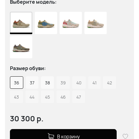
Выберите модель:
Размер обуви:
36
37
38
39
40
41
42
43
44
45
46
47
30 300
р.
В корзину