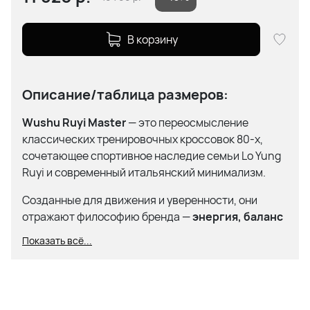
В корзину
Описание/таблица размеров:
Wushu Ruyi Master
— это переосмысление
классических тренировочных кроссовок 80-х,
сочетающее спортивное наследие семьи Lo Yung
Ruyi и современный итальянский минимализм.
Созданные для движения и уверенности, они
отражают философию бренда —
энергия, баланс
и внутренняя сила
.
Показать всё...
Лёгкие, устойчивые и универсальные, Master
объединяют эстетику ретро-бега и комфорт
городского ритма, оставаясь верными принципу
Wushu Ruyi:
каждый шаг — путь к гармонии между