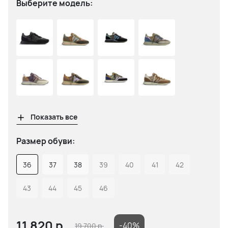
Выберите модель:
Показать все
Размер обуви:
36
37
38
39
40
41
42
43
44
45
46
11 820
р.
-40%
19 700
р.