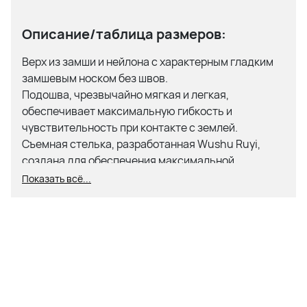
Описание/таблица размеров:
Верх из замши и нейлона с характерным гладким
замшевым носком без швов.
Подошва, чрезвычайно мягкая и легкая,
обеспечивает максимальную гибкость и
чувствительность при контакте с землей.
Съемная стелька, разработанная Wushu Ruyi,
создана для обеспечения максимальной
амортизации, что особенно полезно и важно для
Показать всё...
смягчения многочисленных нагрузок.
Верх: 70% замша, 30% нейлон
Подошва: 100% резина
История
Wushu Ruyi связана с историей двух
итальянских братьев: Вальтера и Паоло Лорини.
Два выдающихся чемпиона, мастера боевых