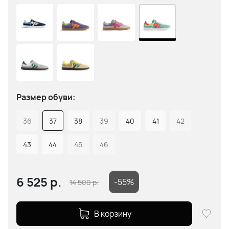
Размер обуви:
36
37
38
39
40
41
42
43
44
45
46
6 525
р.
-55%
14 500
р.
В корзину