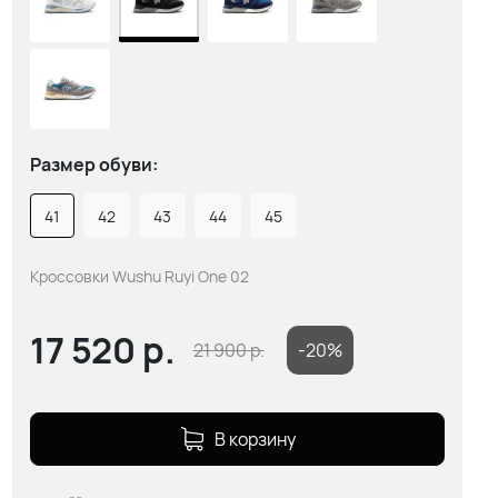
Размер обуви:
41
42
43
44
45
Кроссовки Wushu Ruyi One 02
17 520
р.
21 900
р.
-20%
В корзину