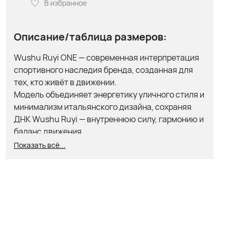
В избранное
Описание/таблица размеров:
Wushu Ruyi ONE — современная интерпретация
спортивного наследия бренда, созданная для
тех, кто живёт в движении.
Модель объединяет энергетику уличного стиля и
минимализм итальянского дизайна, сохраняя
ДНК Wushu Ruyi — внутреннюю силу, гармонию и
баланс движения.
Показать всё...
Лёгкая и динамичная, ONE создана для
повседневной жизни мегаполиса: от прогулок и
офиса до вечернего выхода. Каждая деталь — от
силуэта до фирменного символа Ruyi — передаёт
дух итальянской уверенности и спокойной силы.