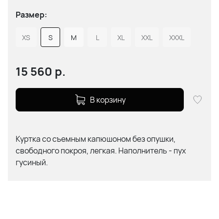
Размер:
XS
S
M
L
XL
XXL
XXXL
15 560
р.
В корзину
Куртка со съемным капюшоном без опушки,
свободного покроя, легкая. Наполнитель - пух
гусиный.