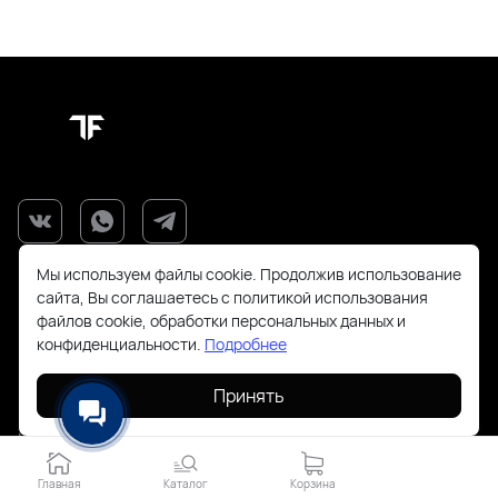
Мы используем файлы cookie. Продолжив использование
сайта, Вы соглашаетесь с политикой использования
файлов cookie, обработки персональных данных и
конфиденциальности.
Подробнее
+7(925)143-70-18
Принять
order@todayfashion.ru
Главная
Каталог
Корзина
Смольная 63Б пав к14