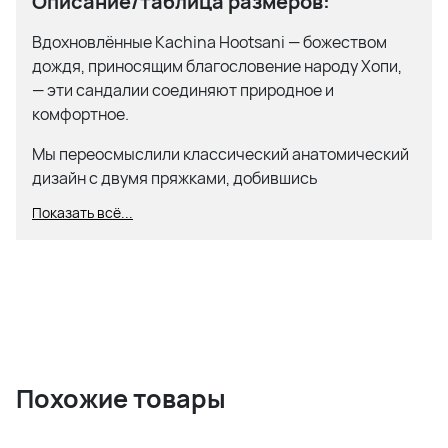
Описание/таблица размеров:
Вдохновлённые Kachina Hootsani — божеством
дождя, приносящим благословение народу Хопи,
— эти сандалии соединяют природное и
комфортное.
Мы переосмыслили классический анатомический
дизайн с двумя пряжками, добившись
максимальной функциональности в форме, где
Показать всё...
гармонично сочетаются традиции и удобство.
Сандалии без подкладки, обеспечивающие
прямой контакт с кожей.
Колодка SunKachina для исключительного
комфорта.
Интуитивная и точная посадка благодаря двум
ремешкам на липучке.
Похожие товары
Стелька с замшевой подкладкой для мягких
тактильных ощущений.