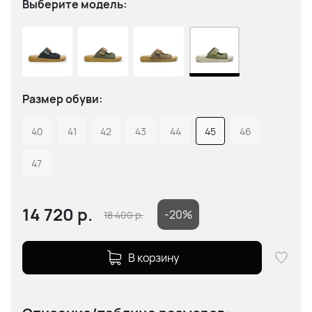
Выберите модель:
Размер обуви:
40
41
42
43
44
45
46
47
14 720
р.
-20%
18 400
р.
В корзину