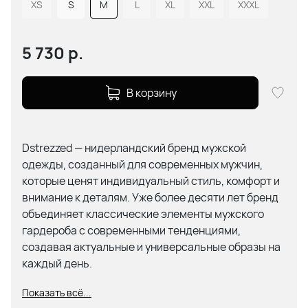
XS
S
M
L
XL
XXL
XXXL
5 730
р.
В корзину
Dstrezzed — нидерландский бренд мужской
одежды, созданный для современных мужчин,
которые ценят индивидуальный стиль, комфорт и
внимание к деталям. Уже более десяти лет бренд
объединяет классические элементы мужского
гардероба с современными тенденциями,
создавая актуальные и универсальные образы на
каждый день.
Показать всё...
В основе философии Dstrezzed лежит идея «Don’t