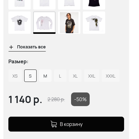
Показать все
Размер:
XS
S
M
L
XL
XXL
XXXL
1 140
р.
2 280
р.
-50%
В корзину