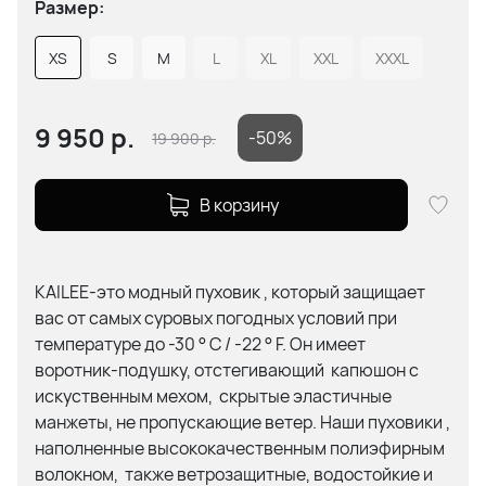
Размер:
XS
S
M
L
XL
XXL
XXXL
9 950
р.
-50%
19 900
р.
В корзину
KAILEE-это модный пуховик , который защищает
вас от самых суровых погодных условий при
температуре до -30 ° C / -22 ° F.
Он имеет
воротник-подушку, отстегивающий капюшон с
искуственным мехом, скрытые эластичные
манжеты, не пропускающие ветер.
Наши пуховики ,
наполненные высококачественным полиэфирным
волокном, также ветрозащитные, водостойкие и