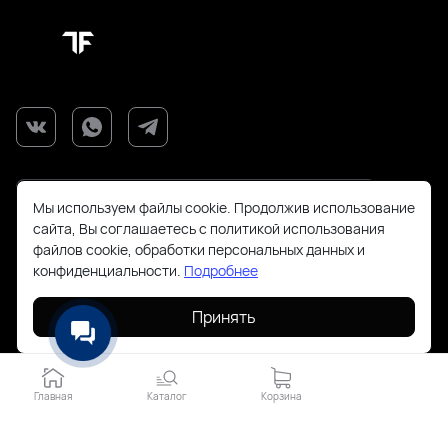
Мы используем файлы cookie. Продолжив использование
сайта, Вы соглашаетесь с политикой использования
файлов cookie, обработки персональных данных и
+7(925)143-70-18
конфиденциальности.
Подробнее
Принять
order@todayfashion.ru
Смольная 63Б пав к14
Главная
Каталог
Корзина