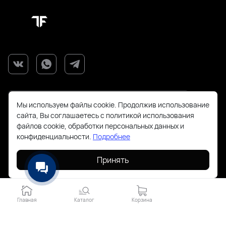
Мы используем файлы cookie. Продолжив использование
сайта, Вы соглашаетесь с политикой использования
файлов cookie, обработки персональных данных и
+7(925)143-70-18
конфиденциальности.
Подробнее
Принять
order@todayfashion.ru
Смольная 63Б пав к14
Главная
Каталог
Корзина