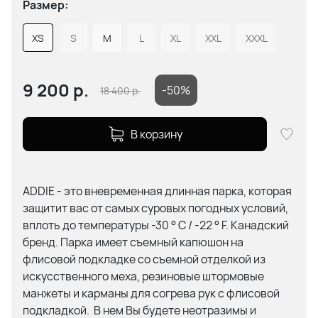
Размер:
XS
S
M
L
XL
XXL
XXXL
9 200
р.
-50%
18 400
р.
В корзину
ADDIE - это вневременная длинная парка, которая
защитит вас от самых суровых погодных условий,
вплоть до температуры -30 ° C / -22 ° F. Канадский
бренд. Парка имеет съемный капюшон на
флисовой подкладке со съемной отделкой из
искусственного меха, резиновые штормовые
манжеты и карманы для согрева рук с флисовой
подкладкой. В нем Вы будете неотразимы и