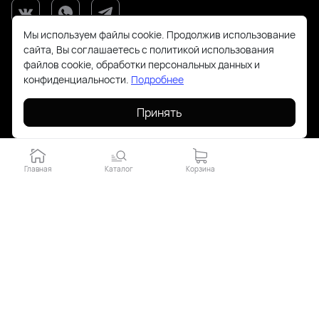
Мы используем файлы cookie. Продолжив использование
сайта, Вы соглашаетесь с политикой использования
файлов cookie, обработки персональных данных и
конфиденциальности.
Подробнее
Принять
+7(925)143-70-18
order@todayfashion.ru
Главная
Каталог
Корзина
Смольная 63Б пав к14
2026 © Все права защищены. Работает на
ReadyScript