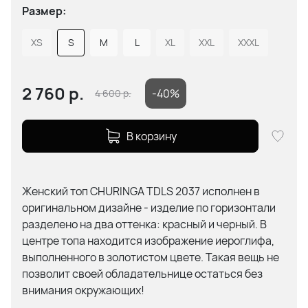
Размер:
XS
S
M
L
XL
XXL
XXXL
2 760
р.
-40%
4 600
р.
В корзину
Женский топ CHURINGA TDLS 2037 исполнен в
оригинальном дизайне - изделие по горизонтали
разделено на два оттенка: красный и черный. В
центре топа находится изображение иероглифа,
выполненного в золотистом цвете. Такая вещь не
позволит своей обладательнице остаться без
внимания окружающих!