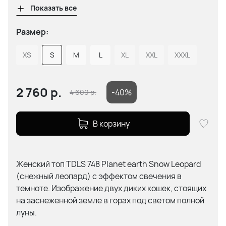
Показать все
Размер:
XS
S
M
L
XL
XXL
XXXL
2 760
р.
-40%
4 600
р.
В корзину
Женский топ TDLS 748 Planet earth Snow Leopard
(снежный леопард) c эффектом свечения в
темноте. Изображение двух диких кошек, стоящих
на заснеженной земле в горах под светом полной
луны.