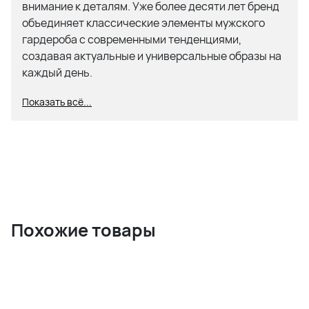
внимание к деталям. Уже более десяти лет бренд
объединяет классические элементы мужского
гардероба с современными тенденциями,
создавая актуальные и универсальные образы на
каждый день.
Показать всё...
В основе философии Dstrezzed лежит идея «Don’t
stress» — наслаждаться жизнью, оставаясь собой
и не жертвуя комфортом ради эффектного
внешнего вида. Дизайнеры бренда
вдохновляются культовым мужским стилем
прошлого и переосмысливают его в современном
ключе, сочетая элегантные силуэты с
расслабленными деталями, необычными
Похожие товары
фактурами и оригинальной обработкой
материалов.
Особое внимание Dstrezzed уделяет качеству
тканей, удобству посадки и долговечности