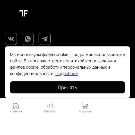
Мы используем файлы cookie. Продолжив использование
сайта, Вы соглашаетесь с политикой использования
файлов cookie, обработки персональных данных и
конфиденциальности.
Подробнее
+7(925)143-70-18
Принять
order@todayfashion.ru
Смольная 63Б пав к14
Главная
Каталог
Корзина