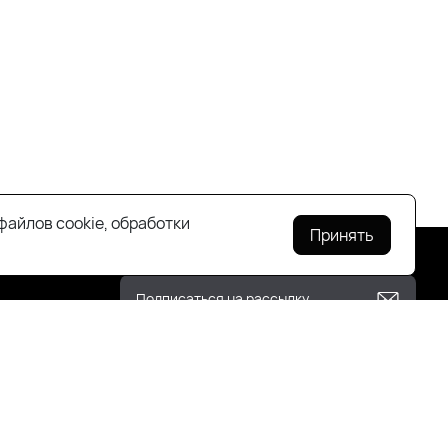
файлов cookie, обработки
Принять
+7(925)143-70-18
order@todayfashion.ru