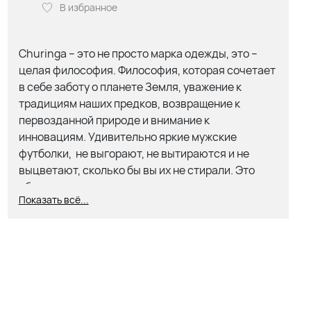
В избранное
Churinga – это не просто марка одежды, это –
целая философия. Философия, которая сочетает
в себе заботу о планете Земля, уважение к
традициям наших предков, возвращение к
первозданной природе и внимание к
инновациям. Удивительно яркие мужские
футболки, не выгорают, не вытираются и не
выцветают, сколько бы вы их не стирали. Это
объясняется тем, что в процессе окрашивания
Показать всё...
используются только натуральные пигменты.
Производители гарантируют, что рисунок
сохранит первозданный вид на протяжении от
пяти до семи лет!
Состав:
100% Хлопок