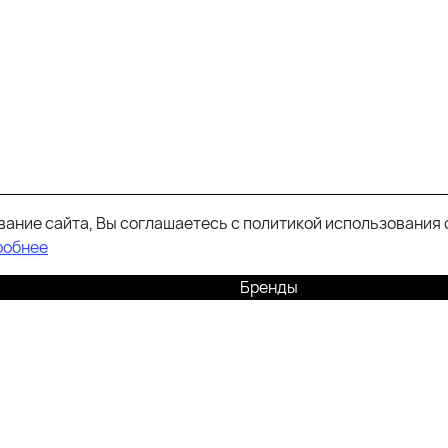
ание сайта, Вы соглашаетесь с политикой использования 
робнее
Бренды
ия
Информация
Мужское
Женское
Новинки