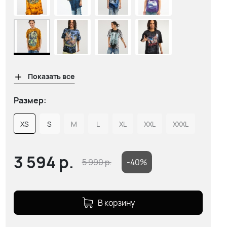
Показать все
Размер:
XS
S
M
L
XL
XXL
XXXL
3 594
р.
5 990
р.
-40%
В корзину