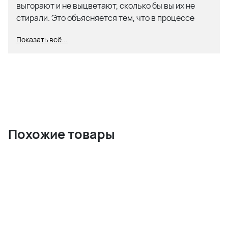
выгорают и не выцветают, сколько бы вы их не
стирали. Это объясняется тем, что в процессе
окрашивания используются только натуральные
Показать всё...
пигменты. Производители гарантируют, что
рисунок сохранит первозданный вид на
протяжении от пяти до семи лет!
Состав:
100% Хлопок
Похожие товары