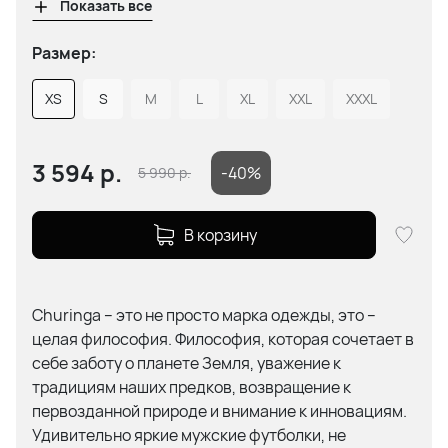
Показать все
Размер:
XS
S
M
L
XL
XXL
XXXL
3 594
р.
-40%
5 990
р.
В корзину
Churinga – это не просто марка одежды, это –
целая философия. Философия, которая сочетает в
себе заботу о планете Земля, уважение к
традициям наших предков, возвращение к
первозданной природе и внимание к инновациям.
Удивительно яркие мужские футболки, не